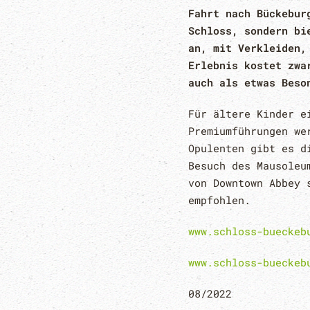
Fahrt nach Bückebur
Schloss, sondern bi
an, mit Verkleiden,
Erlebnis kostet zwa
auch als etwas Beso
Für ältere Kinder e
Premiumführungen we
Opulenten gibt es d
Besuch des Mausoleu
von Downtown Abbey 
empfohlen.
www.schloss-bueckeb
www.schloss-bueckeb
08/2022