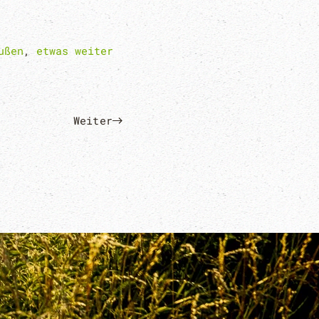
ußen
,
etwas weiter
Weiter