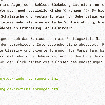
g ins Auge, denn Schloss Bückeburg ist nicht nur e
ete auch noch spezielle Kinderführungen für 5- bis
 Schatzsuche und Festmahl, etwa für Geburtstagsfei
r etwas mehr als eine einfache Schlossführung, ble
nderes in Erinnerung. Ab 10 Kindern.
ignet sich das Schloss auch als Ausflugsziel. Mit 
rden verschiedene Interessensbereiche abgedeckt. F
ie Classic- und Expertenführung, für Vampirfans bi
ms (mit oder ohne Geheimnis) an und den Fans des d
sei der Blick hinter die Kulissen des Bückeburger 
urg.de/kinderfuehrungen.html
urg.de/premiumfuehrungen.html