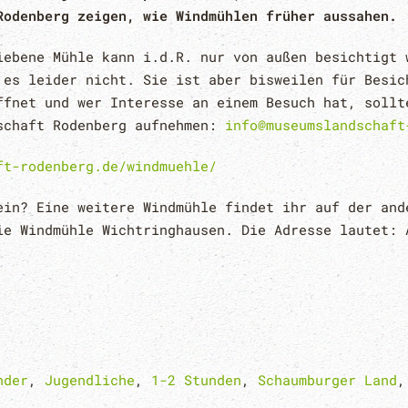
Rodenberg zeigen, wie Windmühlen früher aussahen.
iebene Mühle kann i.d.R. nur von außen besichtigt 
 es leider nicht. Sie ist aber bisweilen für Besic
ffnet und wer Interesse an einem Besuch hat, sollt
schaft Rodenberg aufnehmen:
info@museumslandschaft
ft-rodenberg.de/windmuehle/
ein? Eine weitere Windmühle findet ihr auf der and
ie Windmühle Wichtringhausen. Die Adresse lautet: 
nder
,
Jugendliche
,
1-2 Stunden
,
Schaumburger Land