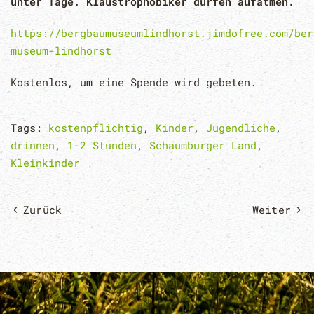
unter Tage. Klaustrophobiker dürfen aufatmen.
https://bergbaumuseumlindhorst.jimdofree.com/ber
museum-lindhorst
Kostenlos, um eine Spende wird gebeten.
Tags:
kostenpflichtig
,
Kinder
,
Jugendliche
,
drinnen
,
1-2 Stunden
,
Schaumburger Land
,
Kleinkinder
Zurück
Weiter