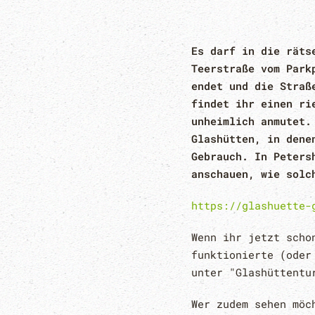
Es darf in die räts
Teerstraße vom Park
endet und die Straß
findet ihr einen ri
unheimlich anmutet.
Glashütten, in dene
Gebrauch. In Peters
anschauen, wie solc
https://glashuette-
Wenn ihr jetzt scho
funktionierte (oder
unter "Glashüttentu
Wer zudem sehen möc