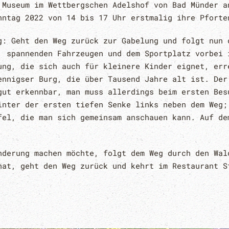
 Museum im Wettbergschen Adelshof von Bad Münder a
nntag 2022 von 14 bis 17 Uhr erstmalig ihre Pforte
g: Geht den Weg zurück zur Gabelung und folgt nun 
, spannenden Fahrzeugen und dem Sportplatz vorbei 
ung, die sich auch für kleinere Kinder eignet, err
ennigser Burg, die über Tausend Jahre alt ist. Der
gut erkennbar, man muss allerdings beim ersten Bes
inter der ersten tiefen Senke links neben dem Weg;
fel, die man sich gemeinsam anschauen kann. Auf de
nderung machen möchte, folgt dem Weg durch den Wal
hat, geht den Weg zurück und kehrt im Restaurant S