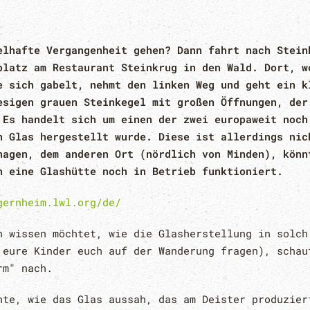
elhafte Vergangenheit gehen? Dann fahrt nach Stein
platz am Restaurant Steinkrug in den Wald. Dort, w
e sich gabelt, nehmt den linken Weg und geht ein k
esigen grauen Steinkegel mit großen Öffnungen, der
 Es handelt sich um einen der zwei europaweit noch
n Glas hergestellt wurde. Diese ist allerdings nic
hagen, dem anderen Ort (nördlich von Minden), könn
h eine Glashütte noch in Betrieb funktioniert.
gernheim.lwl.org/de/
n wissen möchtet, wie die Glasherstellung in solch
 eure Kinder euch auf der Wanderung fragen), schau
rm" nach.
hte, wie das Glas aussah, das am Deister produzier