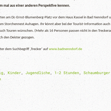
em mal aus einer anderen Perspektive kennen.
arten am Dr.-Ernst-Blumenberg-Platz vor dem Haus Kassel in Bad Nenndorf un
m Storchennest Auhagen. Ihr könnt aber bei der Tourist-Information auch
ch Touren wünschen. (Mehr als 16 Personen passen nicht in den Trecker
ch den Deister gezogen.
er dem Suchbegriff ‚Trecker‘ auf
www.badnenndorf.de
ig
,
Kinder
,
Jugendliche
,
1-2 Stunden
,
Schaumburger
n