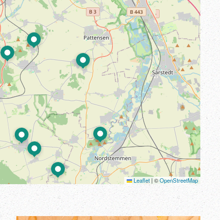
Leaflet
|
©
OpenStreetMap