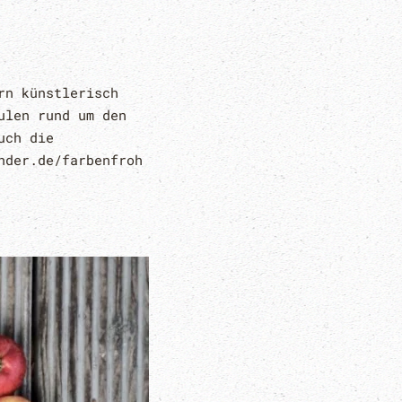
rn künstlerisch
ulen rund um den
uch die
nder.de/farbenfroh