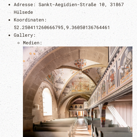
Adresse:
Sankt-Aegidien-Straße 10, 31867
Hülsede
Koordinaten:
52.250411260666795,9.36050136764461
Gallery:
Medien: