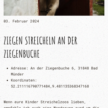
03. Februar 2024
ZIEGEN STREICHELN AN DER
ZIEGENBUCHE
Adresse:
An der Ziegenbuche 6, 31848 Bad
Münder
Koordinaten:
52.211116790771484,9.481135368347168
Wenn eure Kinder Streichelzoos lieben,
empfehle ich euch eine Wanderung rund um die