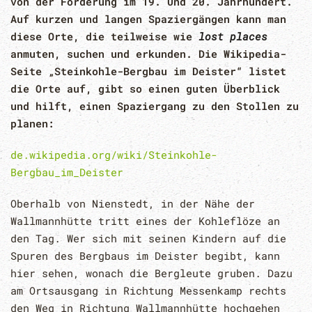
von der Förderung im 19. Und 20. Jahrhundert.
Auf kurzen und langen Spaziergängen kann man
diese Orte, die teilweise wie
lost places
anmuten, suchen und erkunden. Die Wikipedia-
Seite „Steinkohle-Bergbau im Deister“ listet
die Orte auf, gibt so einen guten Überblick
und hilft, einen Spaziergang zu den Stollen zu
planen:
de.wikipedia.org/wiki/Steinkohle-
Bergbau_im_Deister
Oberhalb von Nienstedt, in der Nähe der
Wallmannhütte tritt eines der Kohleflöze an
den Tag. Wer sich mit seinen Kindern auf die
Spuren des Bergbaus im Deister begibt, kann
hier sehen, wonach die Bergleute gruben. Dazu
am Ortsausgang in Richtung Messenkamp rechts
den Weg in Richtung Wallmannhütte hochgehen