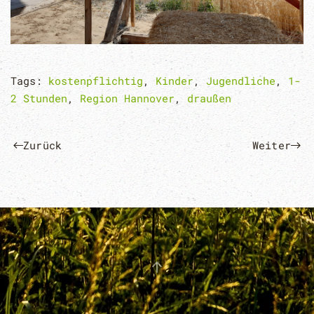
Tags:
kostenpflichtig
,
Kinder
,
Jugendliche
,
1-
2 Stunden
,
Region Hannover
,
draußen
Zurück
Weiter