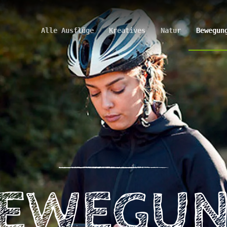
Alle Ausflüge
Kreatives
Natur
Bewegun
EWEGU