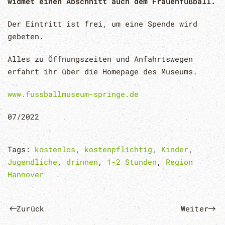
widmet einen Abschnitt auch dem Frauenfußball.
Der Eintritt ist frei, um eine Spende wird
gebeten.
Alles zu Öffnungszeiten und Anfahrtswegen
erfahrt ihr über die Homepage des Museums.
www.fussballmuseum-springe.de
07/2022
Tags:
kostenlos
,
kostenpflichtig
,
Kinder
,
Jugendliche
,
drinnen
,
1-2 Stunden
,
Region
Hannover
Zurück
Weiter