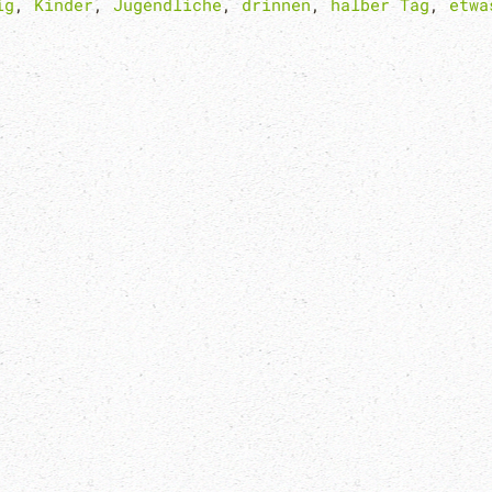
ig
,
Kinder
,
Jugendliche
,
drinnen
,
halber Tag
,
etwa