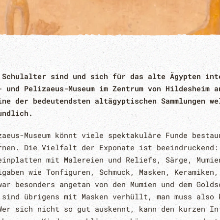
 Schulalter sind und sich für das alte Ägypten int
- und Pelizaeus-Museum im Zentrum von Hildesheim a
ine der bedeutendsten altägyptischen Sammlungen we
undlich.
zaeus-Museum könnt viele spektakuläre Funde bestau
rnen. Die Vielfalt der Exponate ist beeindruckend:
einplatten mit Malereien und Reliefs, Särge, Mumie
igaben wie Tonfiguren, Schmuck, Masken, Keramiken,
war besonders angetan von den Mumien und dem Golds
 sind übrigens mit Masken verhüllt, man muss also 
Wer sich nicht so gut auskennt, kann den kurzen In