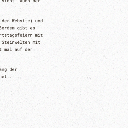
 sieht. Auch der
 der Website) und
ßerdem gibt es
rtstagsfeiern mit
 Steinwelten mit
t mal auf der
ang der
nett.