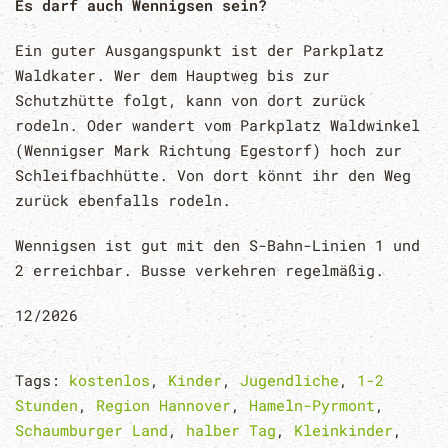
Es darf auch Wennigsen sein?
Ein guter Ausgangspunkt ist der Parkplatz
Waldkater. Wer dem Hauptweg bis zur
Schutzhütte folgt, kann von dort zurück
rodeln. Oder wandert vom Parkplatz Waldwinkel
(Wennigser Mark Richtung Egestorf) hoch zur
Schleifbachhütte. Von dort könnt ihr den Weg
zurück ebenfalls rodeln.
Wennigsen ist gut mit den S-Bahn-Linien 1 und
2 erreichbar. Busse verkehren regelmäßig.
12/2026
Tags:
kostenlos
,
Kinder
,
Jugendliche
,
1-2
Stunden
,
Region Hannover
,
Hameln-Pyrmont
,
Schaumburger Land
,
halber Tag
,
Kleinkinder
,