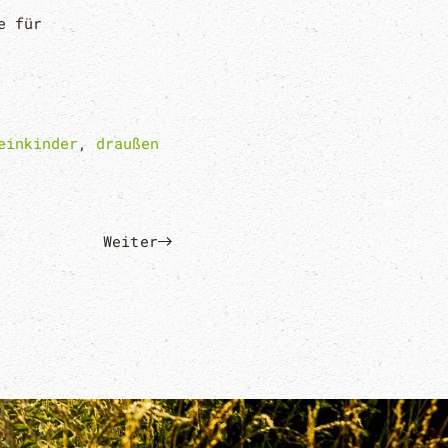
e für
einkinder
,
draußen
Weiter