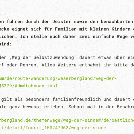
en führen durch den Deister sowie den benachbarten
ecke eignet sich für Familien mit kleinen Kindern 
lichen. Ich stelle euch daher zwei einfache Wege v
sind:
den ‚Weg der Selbstzuwendung‘ dauert etwas über ei
rf oder Rehren. Alles Weitere entnehmt ihr bitte d
om/de/route/wanderung/weserbergland/weg-der-
05379/#dmdtab=oax-tab1
 gilt als besonders familienfreundlich und dauert 
ald ganz bewusst erleben. Schaut mal in der Beschr
rbergland.de/themenwege/weg-der-sinne#/de/oestlich
lt/detail/Tour/t_100247962/weg-der-sinne