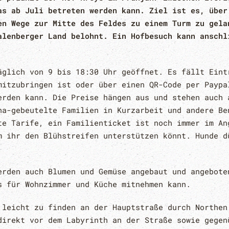
as ab Juli betreten werden kann. Ziel ist es, über
en Wege zur Mitte des Feldes zu einem Turm zu gela
alenberger Land belohnt. Ein Hofbesuch kann anschl
äglich von 9 bis 18:30 Uhr geöffnet. Es fällt Eint
mitzubringen ist oder über einen QR-Code per Paypa
erden kann. Die Preise hängen aus und stehen auch 
na-gebeutelte Familien in Kurzarbeit und andere Be
te Tarife, ein Familienticket ist noch immer im An
m ihr den Blühstreifen unterstützen könnt. Hunde d
erden auch Blumen und Gemüse angebaut und angebote
s für Wohnzimmer und Küche mitnehmen kann.
 leicht zu finden an der Hauptstraße durch Northen
direkt vor dem Labyrinth an der Straße sowie gegen