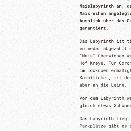
Maislabyrinth an, d
Maisreihen angelegt
Ausblick über das C
garantiert.
Das Labyrinth ist t
entweder abgezählt 
"Mais" überwiesen w
Hof Kreye. Für Coro
im Lockdown ermäßig
Kombiticket, mit de
aber an die Leine.
Vor dem Labyrinth w
gleich etwas Schöne
Das Labyrinth liegt
Parkplätze gibt es 