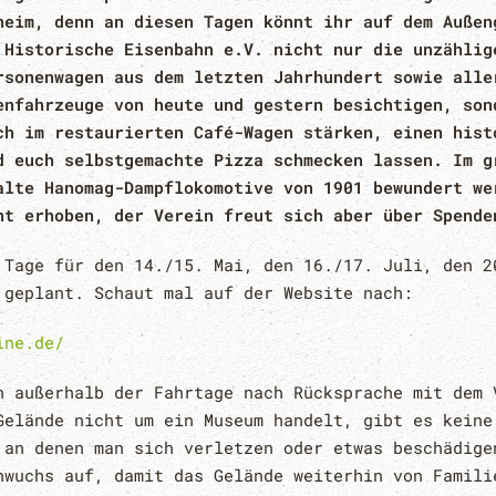
heim, denn an diesen Tagen könnt ihr auf dem Außen
 Historische Eisenbahn e.V. nicht nur die unzählig
rsonenwagen aus dem letzten Jahrhundert sowie alle
enfahrzeuge von heute und gestern besichtigen, son
ch im restaurierten Café-Wagen stärken, einen hist
d euch selbstgemachte Pizza schmecken lassen. Im g
alte Hanomag-Dampflokomotive von 1901 bewundert we
ht erhoben, der Verein freut sich aber über Spende
 Tage für den 14./15. Mai, den 16./17. Juli, den 2
 geplant. Schaut mal auf der Website nach:
ine.de/
h außerhalb der Fahrtage nach Rücksprache mit dem 
Gelände nicht um ein Museum handelt, gibt es keine
 an denen man sich verletzen oder etwas beschädige
hwuchs auf, damit das Gelände weiterhin von Famili