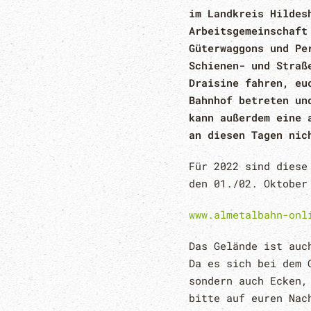
im Landkreis Hildes
Arbeitsgemeinschaft
Güterwaggons und Pe
Schienen- und Straß
Draisine fahren, eu
Bahnhof betreten un
kann außerdem eine 
an diesen Tagen nic
Für 2022 sind diese
den 01./02. Oktober
www.almetalbahn-onl
Das Gelände ist auc
Da es sich bei dem 
sondern auch Ecken,
bitte auf euren Nac