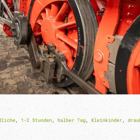
dliche
,
1-2 Stunden
,
halber Tag
,
Kleinkinder
,
drau