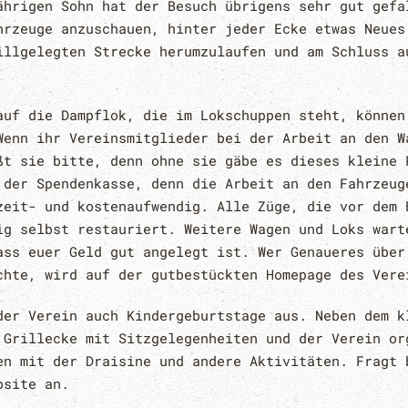
ährigen Sohn hat der Besuch übrigens sehr gut gefa
hrzeuge anzuschauen, hinter jeder Ecke etwas Neues
illgelegten Strecke herumzulaufen und am Schluss a
auf die Dampflok, die im Lokschuppen steht, können
Wenn ihr Vereinsmitglieder bei der Arbeit an den W
ßt sie bitte, denn ohne sie gäbe es dieses kleine 
 der Spendenkasse, denn die Arbeit an den Fahrzeug
zeit- und kostenaufwendig. Alle Züge, die vor dem 
ig selbst restauriert. Weitere Wagen und Loks wart
ass euer Geld gut angelegt ist. Wer Genaueres über
chte, wird auf der gutbestückten Homepage des Vere
der Verein auch Kindergeburtstage aus. Neben dem k
 Grillecke mit Sitzgelegenheiten und der Verein or
en mit der Draisine und andere Aktivitäten. Fragt 
ebsite an.