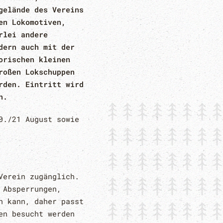
gelände des Vereins
en Lokomotiven,
rlei andere
dern auch mit der
orischen kleinen
roßen Lokschuppen
rden. Eintritt wird
n.
0./21 August sowie
Verein zugänglich.
 Absperrungen,
n kann, daher passt
en besucht werden