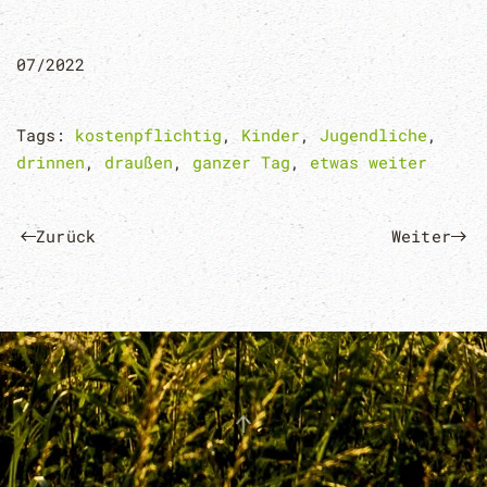
07/2022
Tags:
kostenpflichtig
,
Kinder
,
Jugendliche
,
drinnen
,
draußen
,
ganzer Tag
,
etwas weiter
Zurück
Weiter