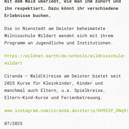
mit dem Wald überlebt, wie man ihm zuhört und
ihn respektiert. Dazu könnt ihr verschiedene
Erlebnisse buchen.
Die in Nienstedt am Deister beheimatete
Wilnisschule Wildart wendet sich mit ihrem
Programm an Jugendliche und Institutionen.
https://wildnet.earth/de/schools/wildnisschule-
wildart
Ciranda – Wald(k)reise am Deister bietet seit
2025 Kurse für Kleinkinder, Kinder und
manchmal auch Eltern, u.a. Spielkreise,
Eltern-Kind-Kurse und Ferienbetreuung.
www.instagram.com/ciranda.deister/p/DH9SlP_ONq9/
07/2025