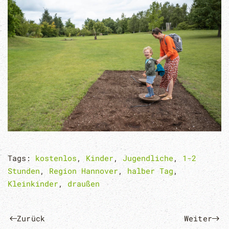
Tags:
kostenlos
,
Kinder
,
Jugendliche
,
1-2
Stunden
,
Region Hannover
,
halber Tag
,
Kleinkinder
,
draußen
Zurück
Weiter